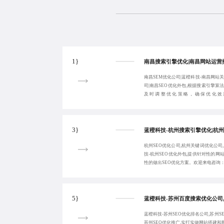
1}
南昌SEM优化公司|蓝橙科技-南昌网站
司|南昌SEO优化外包,根据搜索引擎
及时调整优化策略，确保优化效
17723342546！
3}
杭州SEO优化公司,杭州关键词优化公司
技-杭州SEO优化外包,提供针对性的
性的做出SEO优化方案。欢迎来电咨询：177
5}
蓝橙科技-苏州SEO优化排名公司,苏州S
苏州SEO优化推广,实打实做网站搭建