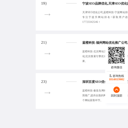
19}
天津SEO优化公司,蓝橙科技-宁波网站
专注于提升网站排名+获取用户
17723342546！
21}
蓝橙科技-北京网站关键词排名优化|福州
化|北京搜索引擎优化,帮助企业高效实
果。
咨询热线
18140119082
23}
蓝橙科技-秦皇岛网站SEO优化公司,攀
回到顶部
营推广,提供全面的网站SEO优化服务
个网站获客环节。